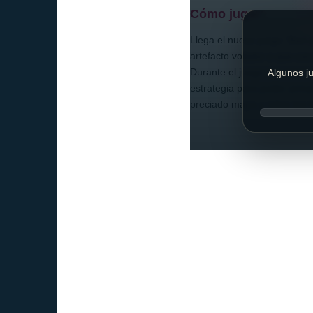
Cómo jugar:
Llega el nuevo juego “Bad p
artefacto volador o que cor
Durante el juego nos encon
Algunos ju
estrategia para poder armar
preciado mapa y robar los 