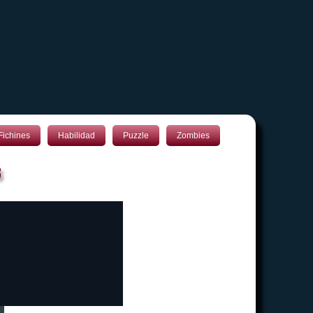
Fichines
Habilidad
Puzzle
Zombies
s