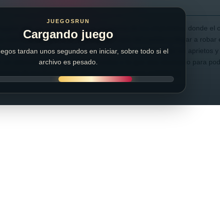
JUEGOSRUN
iggies HD” en versión online la venganza de los chanchitos, donde el 
Cargando juego
ra sobre ruedas para tomar todas las cajas del camino y llegar a robar 
traremos con desafiantes niveles los cuales nos pondrán en aprietos
egos tardan unos segundos en iniciar, sobre todo si el
 un vehículo con ruedas, alas, misiles o lo que sea necesario para pode
archivo es pesado.
huevos de los Angry birds! Para jugar utilizamos el MOUSE.