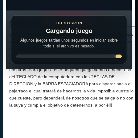
Cómo jugar:
JUEGOSRUN
Cargando juego
Simple pero adictivo juego de nuestros amigos cabeza de copa
Algunos juegos tardan unos segundos en iniciar, sobre
o mejor conocidos en el ambiente como cupheads, tendremos
todo si el archivo es pesado.
que ayudarlos a hacer de las suyas moviéndose por el aire,
esquivando los huevos que dispara el malo maldito pájaro, los
cuales son violentos y de colores y querrán acabar con
nosotros. Para jugar a este pequeño juego vamos a hacer uso
del TECLADO de la computadora con las TECLAS DE
DIRECCION y la BARRA ESPACIADORA para disparar hacia el
pajarraco el cual tratará de hacernos la vida imposible cueste lo
que cueste, pero dependerá de nosotros que se salga o no con
la suya y cumpla el objetivo de detenernos, a por él!!