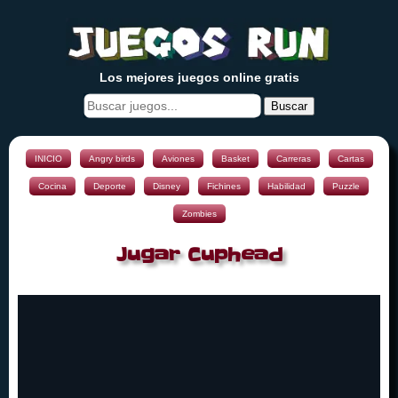
Los mejores juegos online gratis
Buscar
INICIO
Angry birds
Aviones
Basket
Carreras
Cartas
Cocina
Deporte
Disney
Fichines
Habilidad
Puzzle
Zombies
Jugar Cuphead