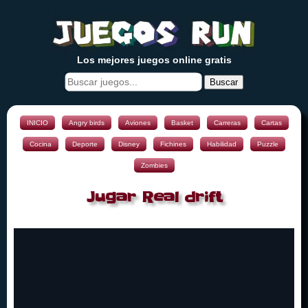
Los mejores juegos online gratis
Buscar
INICIO
Angry birds
Aviones
Basket
Carreras
Cartas
Cocina
Deporte
Disney
Fichines
Habilidad
Puzzle
Zombies
Jugar Real drift