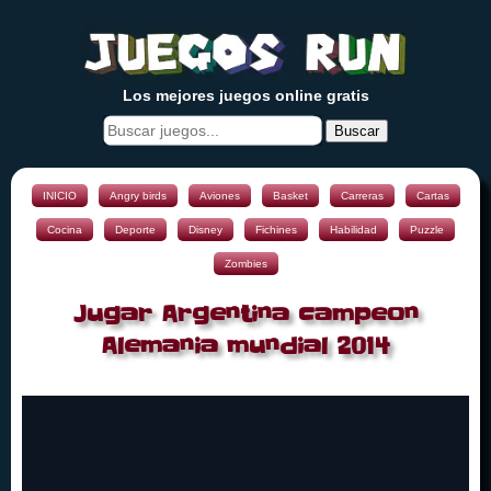
Los mejores juegos online gratis
Buscar
INICIO
Angry birds
Aviones
Basket
Carreras
Cartas
Cocina
Deporte
Disney
Fichines
Habilidad
Puzzle
Zombies
Jugar Argentina campeon
Alemania mundial 2014