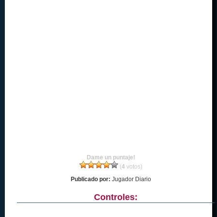
Dame un puntaje!
(
4
votos)
Publicado por:
Jugador Diario
Controles: