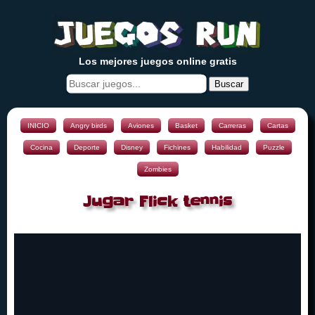
Los mejores juegos online gratis
Buscar
INICIO
Angry birds
Aviones
Basket
Carreras
Cartas
Cocina
Deporte
Disney
Fichines
Habilidad
Puzzle
Zombies
Jugar Flick tennis