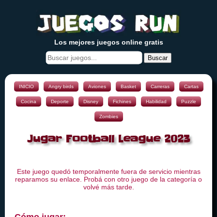
Los mejores juegos online gratis
Buscar
INICIO
Angry birds
Aviones
Basket
Carreras
Cartas
Cocina
Deporte
Disney
Fichines
Habilidad
Puzzle
Zombies
Jugar Football League 2023
Este juego quedó temporalmente fuera de servicio mientras
reparamos su enlace. Probá con otro juego de la categoría o
volvé más tarde.
Cómo jugar: