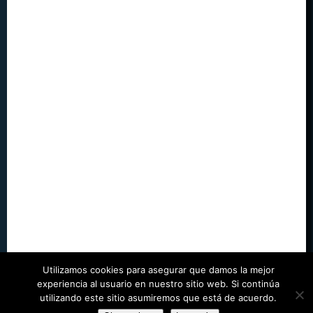
Utilizamos cookies para asegurar que damos la mejor
experiencia al usuario en nuestro sitio web. Si continúa
utilizando este sitio asumiremos que está de acuerdo.
©
Juegos Run
| Designed by
WordPress Themes Book