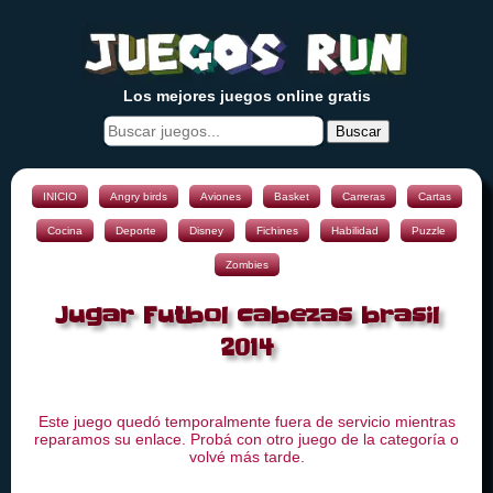
Los mejores juegos online gratis
Buscar
INICIO
Angry birds
Aviones
Basket
Carreras
Cartas
Cocina
Deporte
Disney
Fichines
Habilidad
Puzzle
Zombies
Jugar Futbol cabezas brasil
2014
Este juego quedó temporalmente fuera de servicio mientras
reparamos su enlace. Probá con otro juego de la categoría o
volvé más tarde.