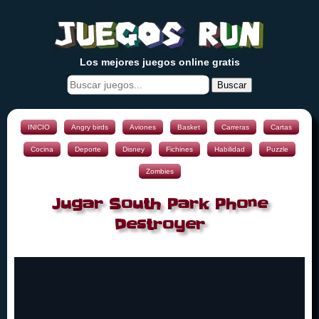
Los mejores juegos online gratis
Buscar
INICIO
Angry birds
Aviones
Basket
Carreras
Cartas
Cocina
Deporte
Disney
Fichines
Habilidad
Puzzle
Zombies
Jugar South Park Phone
Destroyer