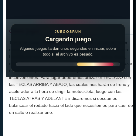
Cómo jugar:
JUEGOSRUN
Cargando juego
Tremendo juego de estos enanos que no se cansan de hacer
Algunos juegos tardan unos segundos en iniciar, sobre
macanas por toda la ciudad, esta vez tienen que manejar una
todo si el archivo es pesado.
bicicleta por varios lugares difíciles de transitar, saltos, lagos,
montañas, puentes, cualquier tipo de terreno se nos va a cruzar
en el camino y el objetivo es poder pasar sin mayores
inconvenientes. Para jugar deberemos utilizar el TECLADO con
las TECLAS ARRIBA Y ABAJO, las cuales nos harán de freno y
acelerador a la hora de dirigir la motocicleta, luego con las
TECLAS ATRÁS Y ADELANTE indicaremos si deseamos
balancear el rodado hacia el lado que necesitemos para caer de
un salto o realizar uno.