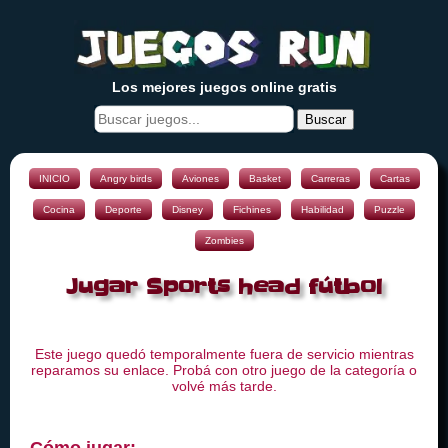
Los mejores juegos online gratis
Buscar
INICIO
Angry birds
Aviones
Basket
Carreras
Cartas
Cocina
Deporte
Disney
Fichines
Habilidad
Puzzle
Zombies
Jugar Sports head fútbol
Este juego quedó temporalmente fuera de servicio mientras
reparamos su enlace. Probá con otro juego de la categoría o
volvé más tarde.
Cómo jugar: