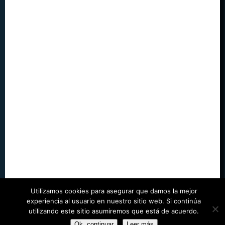
Utilizamos cookies para asegurar que damos la mejor
experiencia al usuario en nuestro sitio web. Si continúa
utilizando este sitio asumiremos que está de acuerdo.
©
Juegos Run
| Designed by
WordPress Themes Book
Ok, continuar
Leer más