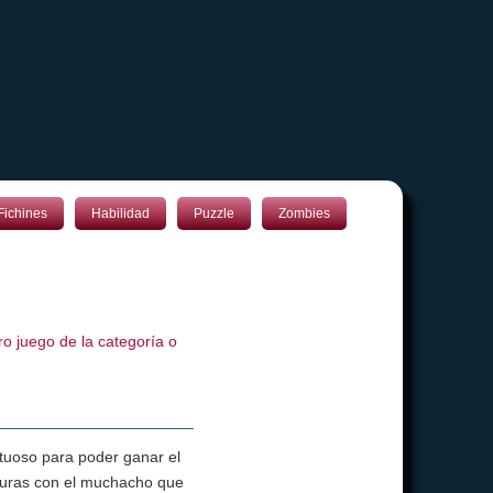
Fichines
Habilidad
Puzzle
Zombies
o juego de la categoría o
tuoso para poder ganar el
nturas con el muchacho que