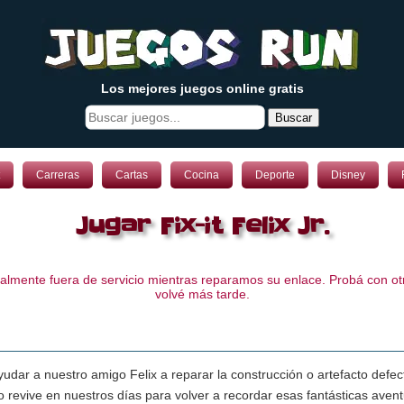
Los mejores juegos online gratis
Buscar
Carreras
Cartas
Cocina
Deporte
Disney
Jugar Fix-it Felix Jr.
lmente fuera de servicio mientras reparamos su enlace. Probá con otr
volvé más tarde.
dar a nuestro amigo Felix a reparar la construcción o artefacto defec
o revive en nuestros días para volver a recordar esas fantásticas ave