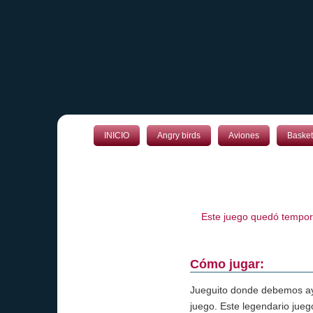
INICIO
Angry birds
Aviones
Basket
Este juego quedó tempora
Cómo jugar:
Jueguito donde debemos ayu
juego. Este legendario jueg