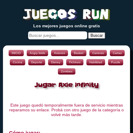
Los mejores juegos online gratis
Buscar
INICIO
Angry birds
Aviones
Basket
Carreras
Cartas
Cocina
Deporte
Disney
Fichines
Habilidad
Puzzle
Zombies
Jugar Axie infinity
Este juego quedó temporalmente fuera de servicio mientras
reparamos su enlace. Probá con otro juego de la categoría o
volvé más tarde.
Cómo jugar: