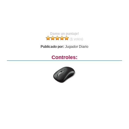
Dame un puntaje!
(
1
votos)
Publicado por:
Jugador Diario
Controles: