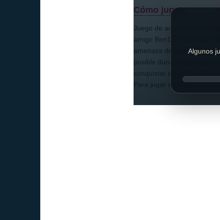
Cómo jugar:
Juego de acción donde debe
amigo Ben10. Ben debe util
amenaza de este enemigo qu
Algunos ju
posible durante el juego pa
conquistar el pueblo entero
Para jugar solamente debem