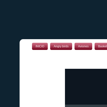
INICIO
Angry birds
Aviones
Basket