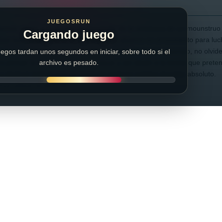
JUEGOSRUN
mos salvar a la ciudad de Sparkville de la amenaza de un mounstruo 
Cargando juego
izar todos los poderes que tenga a su alcance en el momento para luch
e realmente le viene quitando el sueño desde hace tiempo, no olvide
egos tardan unos segundos en iniciar, sobre todo si el
ra pensar la forma correcta de atacar y así abatir a la bestia que pre
archivo es pesado.
 y destruir todo lo que se cruce en su largo camino al poder absoluto.
os utilizar el MOUSE.