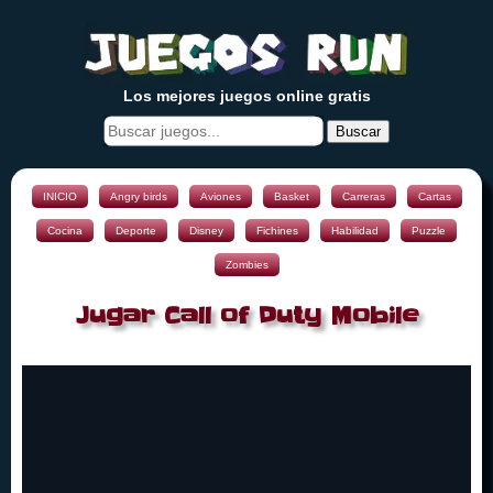
Los mejores juegos online gratis
Buscar
INICIO
Angry birds
Aviones
Basket
Carreras
Cartas
Cocina
Deporte
Disney
Fichines
Habilidad
Puzzle
Zombies
Jugar Call of Duty Mobile