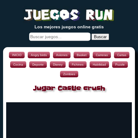
Los mejores juegos online gratis
Buscar
INICIO
Angry birds
Aviones
Basket
Carreras
Cartas
Cocina
Deporte
Disney
Fichines
Habilidad
Puzzle
Zombies
Jugar Castle crush