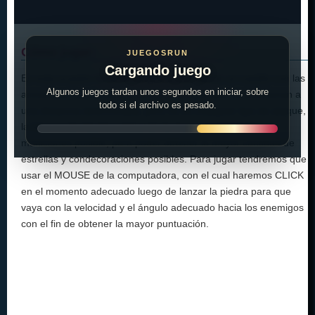
Cómo jugar:
JUEGOSRUN
Cargando juego
En esta ocasión tendremos que atacar desde un castillo con las
Algunos juegos tardan unos segundos en iniciar, sobre
armas que nos faciliten a varios enemigos que se posicionan a
todo si el archivo es pesado.
una distancia determinada, pero no es cualquier tipo de ataque,
la idea es derribarlos utilizando la menor cantidad de
municiones posible, para poder obtener la mayor cantidad de
estrellas y condecoraciones posibles. Para jugar tendremos que
usar el MOUSE de la computadora, con el cual haremos CLICK
en el momento adecuado luego de lanzar la piedra para que
vaya con la velocidad y el ángulo adecuado hacia los enemigos
con el fin de obtener la mayor puntuación.