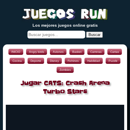
Los mejores juegos online gratis
Buscar
INICIO
Angry birds
Aviones
Basket
Carreras
Cartas
Cocina
Deporte
Disney
Fichines
Habilidad
Puzzle
Zombies
Jugar CATS: Crash Arena
Turbo Stars