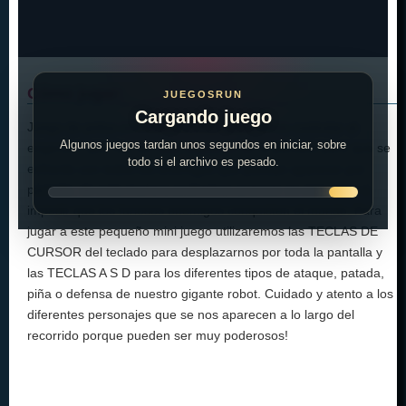
Cómo jugar:
JUEGOSRUN
Cargando juego
Juego de pelea con robots donde deberemos controlar al
Algunos juegos tardan unos segundos en iniciar, sobre
engendro que hay del lado izquierdo de la pantalla para que se
todo si el archivo es pesado.
enfrente con todos los enemigos que puedan aparecer por
pantalla, de esta manera podremos avanzar en el terreno e
impedir que los furiosos enemigos conquisten el mundo. Para
jugar a este pequeño mini juego utilizaremos las TECLAS DE
CURSOR del teclado para desplazarnos por toda la pantalla y
las TECLAS A S D para los diferentes tipos de ataque, patada,
piña o defensa de nuestro gigante robot. Cuidado y atento a los
diferentes personajes que se nos aparecen a lo largo del
recorrido porque pueden ser muy poderosos!