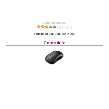
Dame un puntaje!
(
188
votos)
Publicado por:
Jugador Diario
Controles: