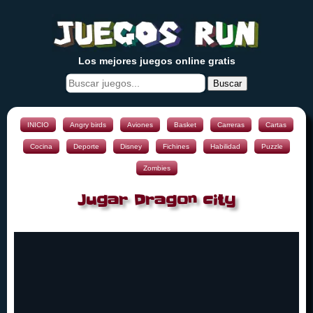
Los mejores juegos online gratis
Buscar
INICIO
Angry birds
Aviones
Basket
Carreras
Cartas
Cocina
Deporte
Disney
Fichines
Habilidad
Puzzle
Zombies
Jugar Dragon city