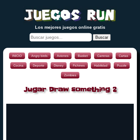
Los mejores juegos online gratis
Buscar
INICIO
Angry birds
Aviones
Basket
Carreras
Cartas
Cocina
Deporte
Disney
Fichines
Habilidad
Puzzle
Zombies
Jugar Draw something 2