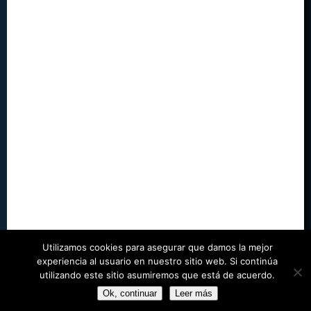
Utilizamos cookies para asegurar que damos la mejor
experiencia al usuario en nuestro sitio web. Si continúa
utilizando este sitio asumiremos que está de acuerdo.
©
Juegos Run
| Designed by
WordPress Themes Book
Ok, continuar
Leer más