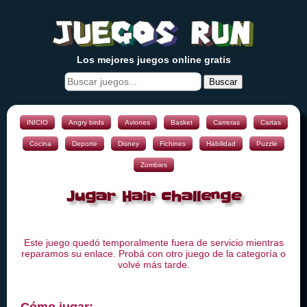
Los mejores juegos online gratis
Buscar
INICIO
Angry birds
Aviones
Basket
Carreras
Cartas
Cocina
Deporte
Disney
Fichines
Habilidad
Puzzle
Zombies
Jugar Hair challenge
Este juego quedó temporalmente fuera de servicio mientras
reparamos su enlace. Probá con otro juego de la categoría o
volvé más tarde.
Cómo jugar: