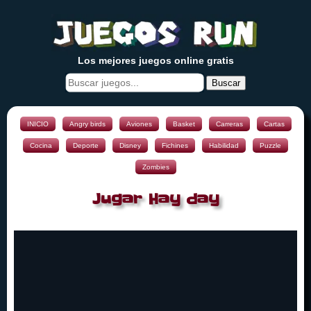
Los mejores juegos online gratis
Buscar
INICIO
Angry birds
Aviones
Basket
Carreras
Cartas
Cocina
Deporte
Disney
Fichines
Habilidad
Puzzle
Zombies
Jugar Hay day