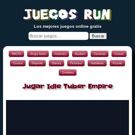
Los mejores juegos online gratis
Buscar
INICIO
Angry birds
Aviones
Basket
Carreras
Cartas
Cocina
Deporte
Disney
Fichines
Habilidad
Puzzle
Zombies
Jugar Idle Tuber Empire