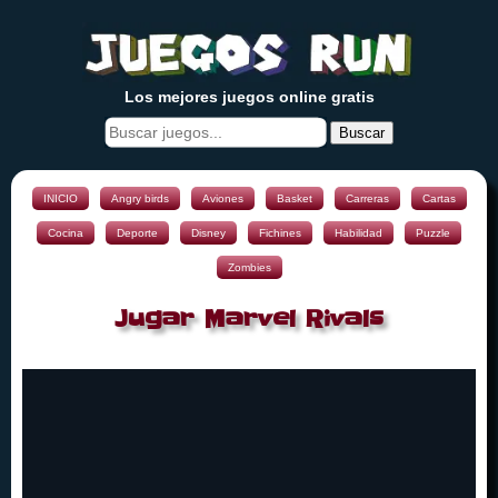
Los mejores juegos online gratis
Buscar
INICIO
Angry birds
Aviones
Basket
Carreras
Cartas
Cocina
Deporte
Disney
Fichines
Habilidad
Puzzle
Zombies
Jugar Marvel Rivals