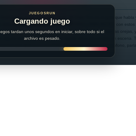
JUEGOSRUN
 Android que llega en formato flash. Mi Gato Tom es el gato que habla
Cargando juego
sto deberán tener conectado su MICRÓFONO y PARLANTES, con estos a
 cosquillas, tocarle los pies, acariciar su panza, jugar con las orejas
egos tardan unos segundos en iniciar, sobre todo si el
en alguna de las opciones pueden figurar otros personajes en escena. 
archivo es pesado.
a escena que aparece en pantalla. Para jugar utilizamos micrófono, par