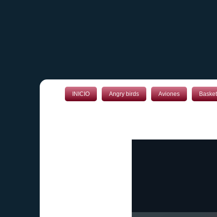
INICIO
Angry birds
Aviones
Basket