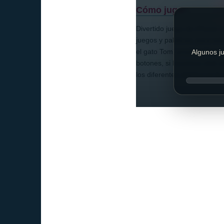
Cómo jugar:
Divertido juego de iPhone o
juegos y palabras, para e
el gato Tom, prueben hacerle
Algunos ju
botones, si hacemos click 
los diferentes objetos en l