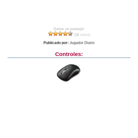
Dame un puntaje!
(
36
votos)
Publicado por:
Jugador Diario
Controles: