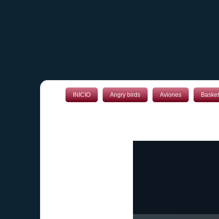
INICIO
Angry birds
Aviones
Basket