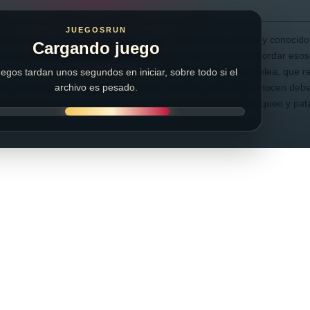
JUEGOSRUN
miento oficial de este fantástico juego, les traemos el viejo y conocid
Cargando juego
a poder jugar desde nuestro navegador, la mayoría podrá recordar eso
nte a la pantalla del televisor a este fantástico juego de pelea, que r
egos tardan unos segundos en iniciar, sobre todo si el
e consola y luego también los de PC. Para los que ya lo conocen deb
archivo es pesado.
 mover al personaje y las TECLAS A S y D para piña, bloqueo y pat