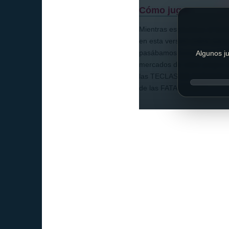
Cómo jugar:
Mientras esperamos el lanza
en esta versión online par
pasábamos horas jugando fre
Algunos ju
mercados de video juegos d
las TECLAS DE CURSOR para
de las FATALITYS !!!