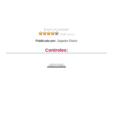
Dame un puntaje!
(
118
votos)
Publicado por:
Jugador Diario
Controles: