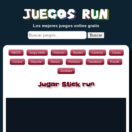
Los mejores juegos online gratis
Buscar
INICIO
Angry birds
Aviones
Basket
Carreras
Cartas
Cocina
Deporte
Disney
Fichines
Habilidad
Puzzle
Zombies
Jugar Stick run