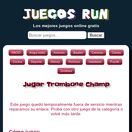
Los mejores juegos online gratis
Buscar
INICIO
Angry birds
Aviones
Basket
Carreras
Cartas
Cocina
Deporte
Disney
Fichines
Habilidad
Puzzle
Zombies
Jugar Trombone Champ
Este juego quedó temporalmente fuera de servicio mientras
reparamos su enlace. Probá con otro juego de la categoría o
volvé más tarde.
Cómo jugar: