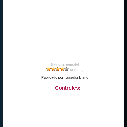
Dame un puntaje!
(
4
votos)
Publicado por:
Jugador Diario
Controles: