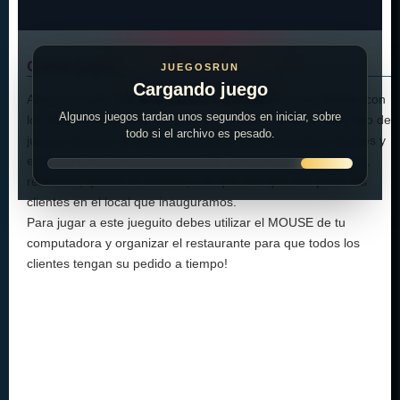
Cómo jugar:
JUEGOSRUN
Cargando juego
Abre tu propio café en la ciudad e impresiona a tus clientes con
Algunos juegos tardan unos segundos en iniciar, sobre
los mejores aperitivos de todo el condado. Como en este tipo de
todo si el archivo es pesado.
juegos siempre el objetivo es atender bien a nuestros clientes y
entregar el mejor producto posible, ya sea café, te, gaseosa,
refrescos, quizás un tostado, o lo que sea que nos pidan los
clientes en el local que inauguramos.
Para jugar a este jueguito debes utilizar el MOUSE de tu
computadora y organizar el restaurante para que todos los
clientes tengan su pedido a tiempo!