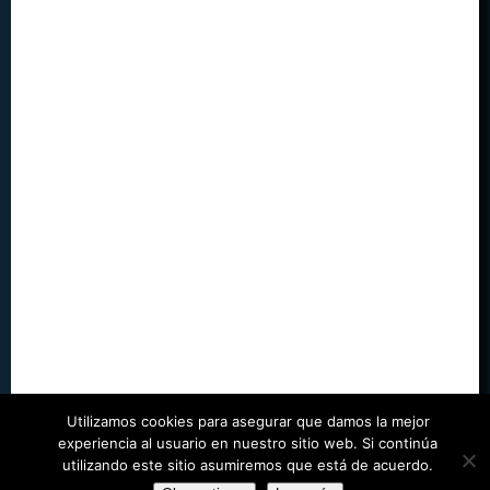
Utilizamos cookies para asegurar que damos la mejor
experiencia al usuario en nuestro sitio web. Si continúa
utilizando este sitio asumiremos que está de acuerdo.
©
Juegos Run
| Designed by
WordPress Themes Book