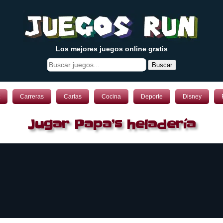
Los mejores juegos online gratis
Buscar
Carreras
Cartas
Cocina
Deporte
Disney
Jugar Papa’s heladería