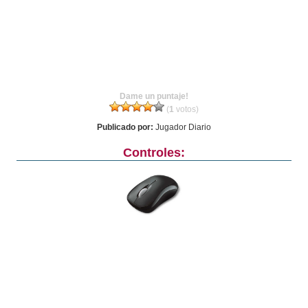
Dame un puntaje!
(
1
votos)
Publicado por:
Jugador Diario
Controles: