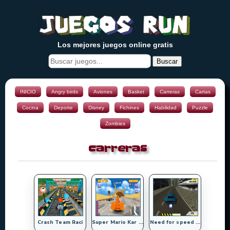
Los mejores juegos online gratis
Buscar
INICIO
Angry birds
Aviones
Basket
Carreras
Cartas
Cocina
Deporte
Disney
Fichines
Habilidad
Puzzle
Zombies
carreras
Crash Team Raci
Super Mario Kar ...
Need for speed ...
...