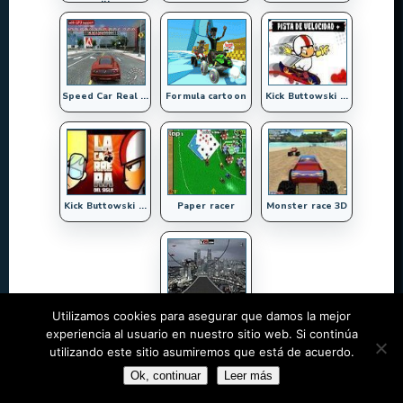
Speed Car Real ...
Formula cartoon
Kick Buttowski ...
Kick Buttowski ...
Paper racer
Monster race 3D
Utilizamos cookies para asegurar que damos la mejor
Batman caballer
...
experiencia al usuario en nuestro sitio web. Si continúa
utilizando este sitio asumiremos que está de acuerdo.
Ok, continuar
Leer más
©
Juegos Run
| Designed by
WordPress Themes Book