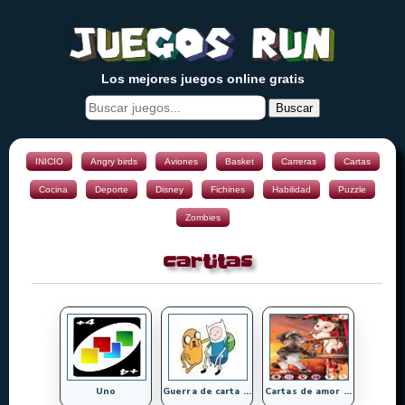
Los mejores juegos online gratis
Buscar
INICIO
Angry birds
Aviones
Basket
Carreras
Cartas
Cocina
Deporte
Disney
Fichines
Habilidad
Puzzle
Zombies
cartitas
Uno
Guerra de carta ...
Cartas de amor ...