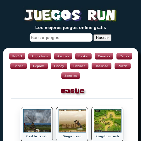
Los mejores juegos online gratis
Buscar
INICIO
Angry birds
Aviones
Basket
Carreras
Cartas
Cocina
Deporte
Disney
Fichines
Habilidad
Puzzle
Zombies
castle
Castle crush
Siege hero
Kingdom rush