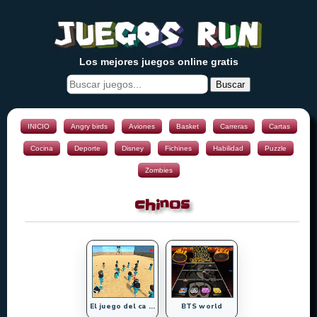
Los mejores juegos online gratis
Buscar
INICIO
Angry birds
Aviones
Basket
Carreras
Cartas
Cocina
Deporte
Disney
Fichines
Habilidad
Puzzle
Zombies
chinos
El juego del ca ...
BTS world