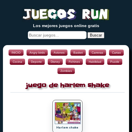
Los mejores juegos online gratis
Buscar
INICIO
Angry birds
Aviones
Basket
Carreras
Cartas
Cocina
Deporte
Disney
Fichines
Habilidad
Puzzle
Zombies
juego de harlem shake
Harlem shake