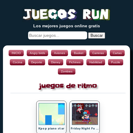
Los mejores juegos online gratis
Buscar
INICIO
Angry birds
Aviones
Basket
Carreras
Cartas
Cocina
Deporte
Disney
Fichines
Habilidad
Puzzle
Zombies
juegos de ritmo
Kpop piano star
Friday Night Fu ...