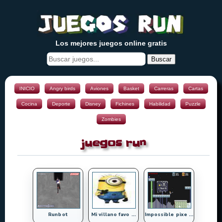
Los mejores juegos online gratis
Buscar
INICIO
Angry birds
Aviones
Basket
Carreras
Cartas
Cocina
Deporte
Disney
Fichines
Habilidad
Puzzle
Zombies
juegos run
Runbot
Mi villano favo ...
Impossible pixe ...