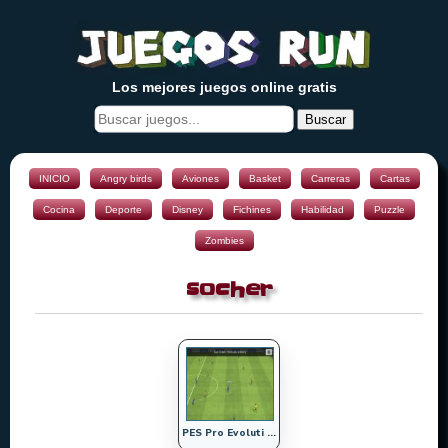
Los mejores juegos online gratis
Buscar
INICIO
Angry birds
Aviones
Basket
Carreras
Cartas
Cocina
Deporte
Disney
Fichines
Habilidad
Puzzle
Zombies
socher
PES Pro Evoluti ...