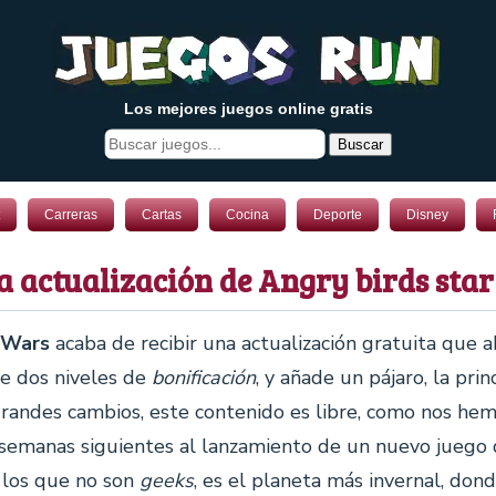
Los mejores juegos online gratis
Buscar
Carreras
Cartas
Cocina
Deporte
Disney
 actualización de Angry birds sta
 Wars
acaba de recibir una actualización gratuita que 
de dos niveles de
bonificación
, y añade un pájaro, la prin
randes cambios, este contenido es libre, como nos he
 semanas siguientes al lanzamiento de un nuevo juego
s los que no son
geeks
, es el planeta más invernal, don