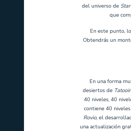
del universo de
Star
que comp
En este punto, l
Obtendrás un montón
En una forma muy 
desiertos de
Tatooi
40 niveles, 40 nive
contiene 40 nivele
Rovio
, el desarrol
una actualización gra