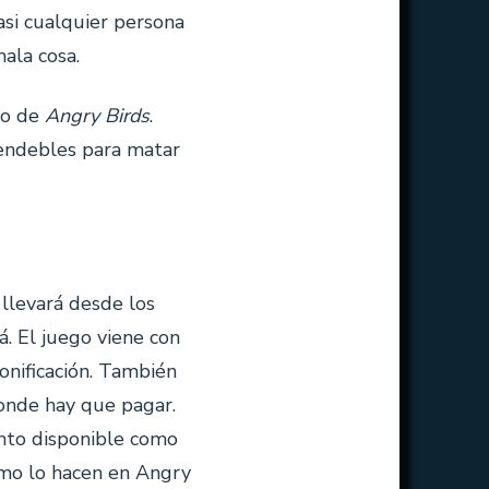
asi cualquier persona
ala cosa.
go de
Angry Birds
.
 endebles para matar
 llevará desde los
lá. El juego viene con
onificación. También
onde hay que pagar.
nto disponible como
como lo hacen en Angry