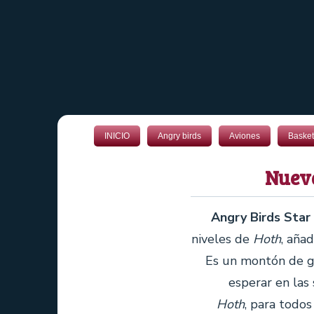
INICIO
Angry birds
Aviones
Basket
Nueva
Angry Birds Star
niveles de
Hoth
, aña
Es un montón de g
esperar en las
Hoth
, para todo