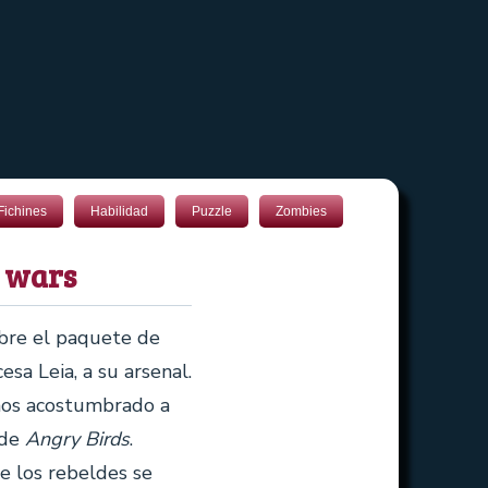
Fichines
Habilidad
Puzzle
Zombies
r wars
abre el paquete de
cesa Leia, a su arsenal.
mos acostumbrado a
 de
Angry Birds
.
de los rebeldes se