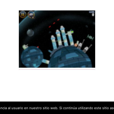
cia al usuario en nuestro sitio web. Si continúa utilizando este sitio
©
Juegos Run
| Designed by
WordPress Themes Book