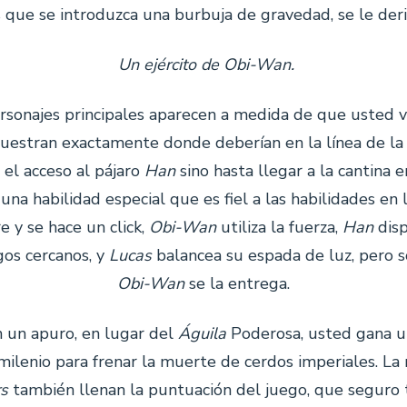
 que se introduzca una burbuja de gravedad, se le deriv
Un ejército de Obi-Wan.
ersonajes principales aparecen a medida de que usted v
muestran exactamente donde deberían en la línea de la 
 el acceso al pájaro
Han
sino hasta llegar a la cantina 
una habilidad especial que es fiel a las habilidades en 
re y se hace un click,
Obi-Wan
utiliza la fuerza,
Han
disp
gos cercanos, y
Lucas
balancea su espada de luz, pero 
Obi-Wan
se la entrega.
 un apuro, en lugar del
Águila
Poderosa, usted gana u
milenio para frenar la muerte de cerdos imperiales. La
s
también llenan la puntuación del juego, que seguro t