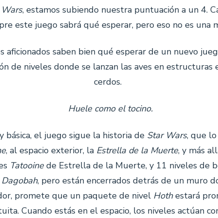
 Wars
, estamos subiendo nuestra puntuación a un 4. C
re este juego sabrá qué esperar, pero eso no es una m
os aficionados saben bien qué esperar de un nuevo jue
 de niveles donde se lanzan las aves en estructuras
cerdos.
Huele como el tocino.
básica, el juego sigue la historia de
Star Wars
, que lo
ne
, al espacio exterior, la
Estrella de la Muerte
, y más al
les
Tatooine
de Estrella de la Muerte, y 11 niveles de b
s
Dagobah
, pero están encerrados detrás de un muro d
lador, promete que un paquete de nivel
Hoth
estará pro
tuita. Cuando estás en el espacio, los niveles actúan 