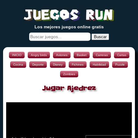
Los mejores juegos online gratis
Buscar
INICIO
Angry birds
Aviones
Basket
Carreras
Cartas
Cocina
Deporte
Disney
Fichines
Habilidad
Puzzle
Zombies
Jugar Ajedrez