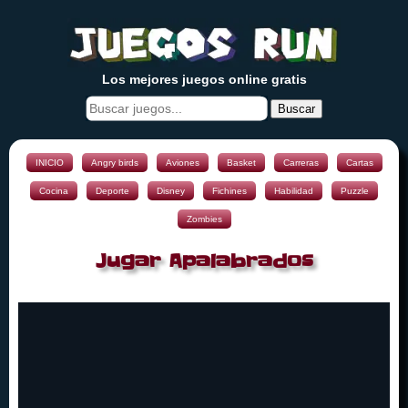
Los mejores juegos online gratis
Buscar
INICIO
Angry birds
Aviones
Basket
Carreras
Cartas
Cocina
Deporte
Disney
Fichines
Habilidad
Puzzle
Zombies
Jugar Apalabrados