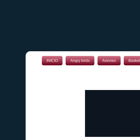
INICIO
Angry birds
Aviones
Basket