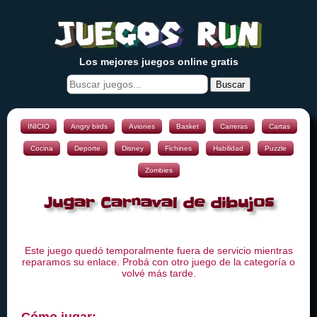
Los mejores juegos online gratis
Buscar
INICIO
Angry birds
Aviones
Basket
Carreras
Cartas
Cocina
Deporte
Disney
Fichines
Habilidad
Puzzle
Zombies
Jugar Carnaval de dibujos
Este juego quedó temporalmente fuera de servicio mientras
reparamos su enlace. Probá con otro juego de la categoría o
volvé más tarde.
Cómo jugar: