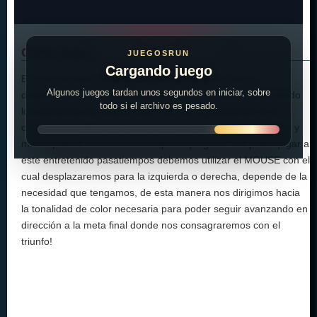
Cómo jugar:
JUEGOSRUN
Cargando juego
En esta pantalla tendremos que ayudar a una bola a
Algunos juegos tardan unos segundos en iniciar, sobre
desplazarse por el nivel hacia arriba e ir tomando o agarrando
todo si el archivo es pesado.
los elementos del mismo color que van apareciendo en el
camino, a medida que se avanza, se va poniendo mas difícil y
más rápido la carrera de este tipo de juegos. Para poder jugar a
este entretenido pasatiempos debemos utilizar el MOUSE con el
cual desplazaremos para la izquierda o derecha, depende de la
necesidad que tengamos, de esta manera nos dirigimos hacia
la tonalidad de color necesaria para poder seguir avanzando en
dirección a la meta final donde nos consagraremos con el
triunfo!