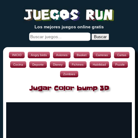
Los mejores juegos online gratis
Buscar
INICIO
Angry birds
Aviones
Basket
Carreras
Cartas
Cocina
Deporte
Disney
Fichines
Habilidad
Puzzle
Zombies
Jugar Color bump 3D