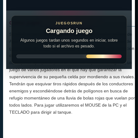
Cómo jugar:
JUEGOSRUN
Cargando juego
Si usted se encuentra entre los millones de usuarios activos de
Algunos juegos tardan unos segundos en iniciar, sobre
Agar.io, diep.io está ofreciendo una experiencia de tanques de
todo si el archivo es pesado.
guerra pero en papel. Se describe a diep.io como una evolución
de la experiencia ofrecida en Agar.io, un éxito viral. Eso es
descripción apropiada para un sucesor espiritual de Agar.io, un
juego de varios jugadores en el que hay que garantizar la
supervivencia de su pequeña celda por mordiendo a sus rivales.
Tendrán que esquivar tiros rápidos después de los conductores
enemigos y escondiéndose detrás de polígonos en busca de
refugio momentáneo de una lluvia de bolas rojas que vuelan por
todos lados. Para jugar utilizaremos el MOUSE de la PC y el
TECLADO para dirigir al tanque.