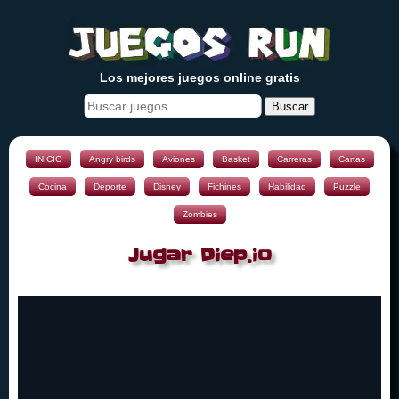
Los mejores juegos online gratis
Buscar
INICIO
Angry birds
Aviones
Basket
Carreras
Cartas
Cocina
Deporte
Disney
Fichines
Habilidad
Puzzle
Zombies
Jugar Diep.io