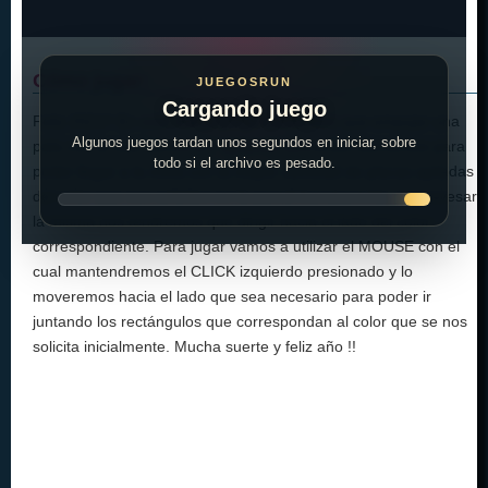
Cómo jugar:
JUEGOSRUN
Cargando juego
Feliz 2021!! En este nuevo juego tendremos que empujar una
Algunos juegos tardan unos segundos en iniciar, sobre
pala con la cual vamos a ir apilando diferentes elementos para
todo si el archivo es pesado.
poder llegar a la meta con la mayor cantidad de placas apiladas
del color que nos soliciten en la pared transparente, al atravesar
la misma nos tendremos que dirigir hacia el lado del color
correspondiente. Para jugar vamos a utilizar el MOUSE con el
cual mantendremos el CLICK izquierdo presionado y lo
moveremos hacia el lado que sea necesario para poder ir
juntando los rectángulos que correspondan al color que se nos
solicita inicialmente. Mucha suerte y feliz año !!