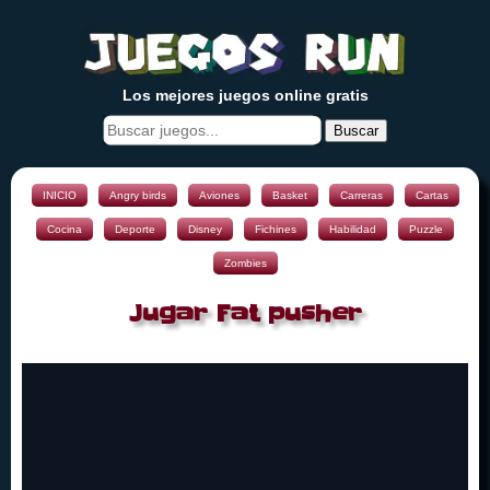
Los mejores juegos online gratis
Buscar
INICIO
Angry birds
Aviones
Basket
Carreras
Cartas
Cocina
Deporte
Disney
Fichines
Habilidad
Puzzle
Zombies
Jugar Fat pusher