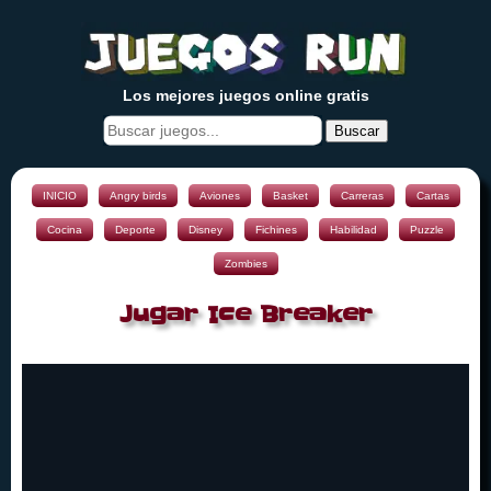
Los mejores juegos online gratis
Buscar
INICIO
Angry birds
Aviones
Basket
Carreras
Cartas
Cocina
Deporte
Disney
Fichines
Habilidad
Puzzle
Zombies
Jugar Ice Breaker