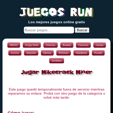
Los mejores juegos online gratis
Buscar
INICIO
Angry birds
Aviones
Basket
Carreras
Cartas
Cocina
Deporte
Disney
Fichines
Habilidad
Puzzle
Zombies
Jugar Mikecrack Miner
Este juego quedó temporalmente fuera de servicio mientras
reparamos su enlace. Probá con otro juego de la categoría o
volvé más tarde.
Cómo jugar: