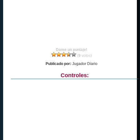
Dame un puntaje!
(
9
votos)
Publicado por:
Jugador Diario
Controles: