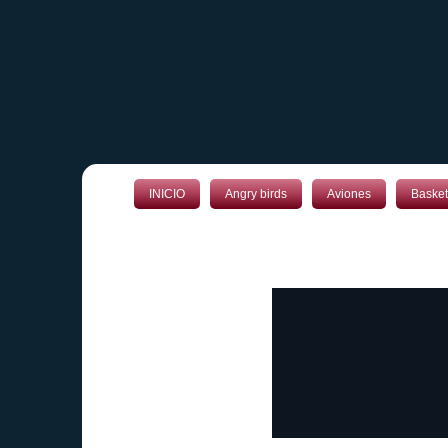
INICIO
Angry birds
Aviones
Basket