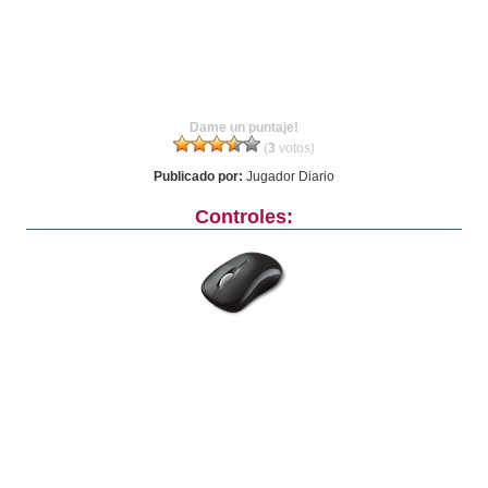
Dame un puntaje!
(
3
votos)
Publicado por:
Jugador Diario
Controles: