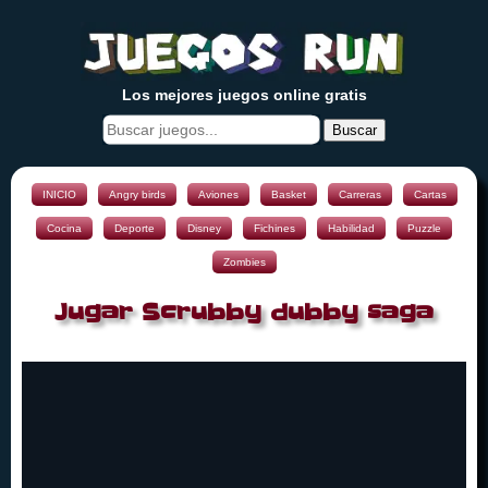
Los mejores juegos online gratis
Buscar
INICIO
Angry birds
Aviones
Basket
Carreras
Cartas
Cocina
Deporte
Disney
Fichines
Habilidad
Puzzle
Zombies
Jugar Scrubby dubby saga