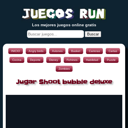
Los mejores juegos online gratis
Buscar
INICIO
Angry birds
Aviones
Basket
Carreras
Cartas
Cocina
Deporte
Disney
Fichines
Habilidad
Puzzle
Zombies
Jugar Shoot bubble deluxe