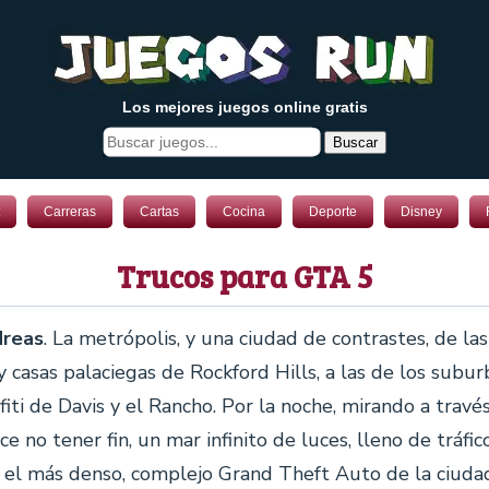
Los mejores juegos online gratis
Buscar
Carreras
Cartas
Cocina
Deporte
Disney
Trucos para GTA 5
dreas
. La metrópolis, y una ciudad de contrastes, de la
 casas palaciegas de Rockford Hills, a las de los subur
fiti de Davis y el Rancho. Por la noche, mirando a travé
e no tener fin, un mar infinito de luces, lleno de tráfi
s el más denso, complejo Grand Theft Auto de la ciudad