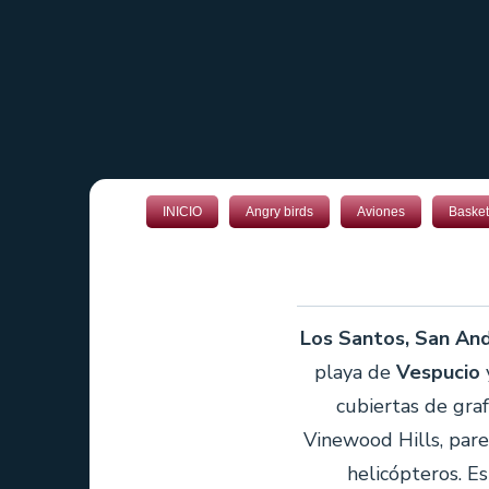
INICIO
Angry birds
Aviones
Basket
Los Santos, San An
playa de
Vespucio
y
cubiertas de graf
Vinewood Hills, parec
helicópteros. E